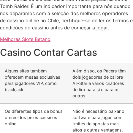
Tomb Raider. É um indicador importante para nós quando
nos deparamos com a seleção dos melhores operadores
de cassino online no Chile, certifique-se de ler os termos e
condições do cassino antes de começar a jogar.
Melhores Slots Betano
Casino Contar Cartas
Alguns sites também
Além disso, os Pacers têm
oferecem mesas exclusivas
dois jogadores de calibre
para jogadores VIP, como
All-Star e vários criadores
blackjack.
de tiro para si e para os
outros.
Os diferentes tipos de bônus
Não é necessário baixar o
oferecidos pelos cassinos
software para jogar, com
online.
limites de apostas mais
altos e outras vantagens.