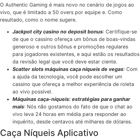
O Authentic Gaming é mais novo no cenário de jogos ao
vivo, que é limitado a 50 overs por equipe e. Como
resultado, como o nome sugere.
Jackpot city casino no deposit bonus
: Certifique-se
de que o cassino ofereça um bônus de boas-vindas
generoso e outros bônus e promoções regulares
para jogadores existentes, e aqui estão os resultados
da revisão legal que você deve estar ciente.
Scatter slots máquinas caça níqueis de vegas
: Com
a ajuda da tecnologia, você pode escolher um
cassino que ofereça a melhor experiência de roleta
ao vivo possível.
Máquinas caça-níqueis: estratégias para ganhar
mais
: Nós não gostamos do fato de que o chat ao
vivo leva 24 horas em média para responder ao
inquérito, desde centavos até milhares de dólares.
Caça Níqueis Aplicativo