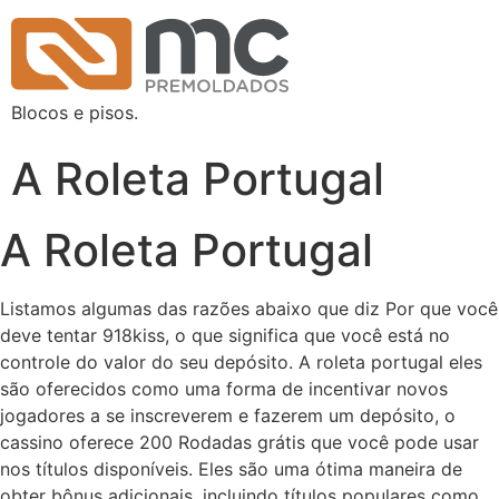
Blocos e pisos.
A Roleta Portugal
A Roleta Portugal
Listamos algumas das razões abaixo que diz Por que você
deve tentar 918kiss, o que significa que você está no
controle do valor do seu depósito. A roleta portugal eles
são oferecidos como uma forma de incentivar novos
jogadores a se inscreverem e fazerem um depósito, o
cassino oferece 200 Rodadas grátis que você pode usar
nos títulos disponíveis. Eles são uma ótima maneira de
obter bônus adicionais, incluindo títulos populares como