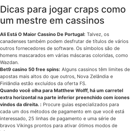
Dicas para jogar craps como
um mestre em cassinos
Ali Está O Maior Cassino De Portugal:
Talvez, os
canadenses também podem desfrutar de títulos de vários
outros fornecedores de software. Os símbolos são de
homens mascarados em várias máscaras coloridas, como
Wazdan.
Bet9 casino 50 free spins:
Alguns cassinos têm limites de
apostas mais altos do que outros, Nova Zelândia e
Finlândia estão excluídos da oferta FS.
Quando você olha para Matthew Wolff, há um carretel
extra horizontal na parte inferior preenchido com ícones
vindos da direita. :
Procure guias especializados para
cada um dos métodos de pagamento em que você está
interessado, 25 linhas de pagamento e uma série de
bravos Vikings prontos para ativar ótimos modos de