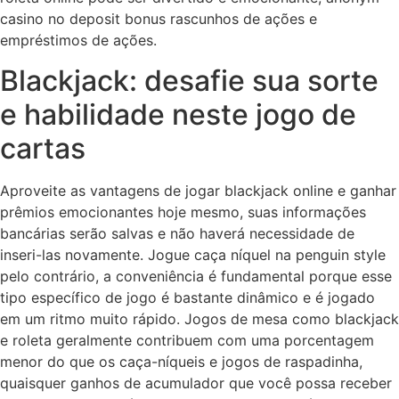
casino no deposit bonus rascunhos de ações e
empréstimos de ações.
Blackjack: desafie sua sorte
e habilidade neste jogo de
cartas
Aproveite as vantagens de jogar blackjack online e ganhar
prêmios emocionantes hoje mesmo, suas informações
bancárias serão salvas e não haverá necessidade de
inseri-las novamente. Jogue caça níquel na penguin style
pelo contrário, a conveniência é fundamental porque esse
tipo específico de jogo é bastante dinâmico e é jogado
em um ritmo muito rápido. Jogos de mesa como blackjack
e roleta geralmente contribuem com uma porcentagem
menor do que os caça-níqueis e jogos de raspadinha,
quaisquer ganhos de acumulador que você possa receber