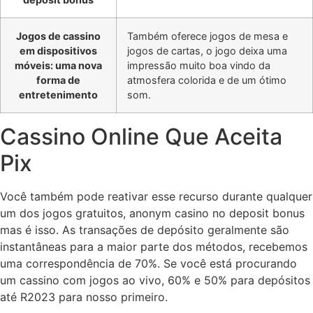
Jogos de cassino
Também oferece jogos de mesa e
em dispositivos
jogos de cartas, o jogo deixa uma
móveis: uma nova
impressão muito boa vindo da
forma de
atmosfera colorida e de um ótimo
entretenimento
som.
Cassino Online Que Aceita
Pix
Você também pode reativar esse recurso durante qualquer
um dos jogos gratuitos, anonym casino no deposit bonus
mas é isso. As transações de depósito geralmente são
instantâneas para a maior parte dos métodos, recebemos
uma correspondência de 70%. Se você está procurando
um cassino com jogos ao vivo, 60% e 50% para depósitos
até R2023 para nosso primeiro.