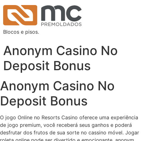
Blocos e pisos.
Anonym Casino No
Deposit Bonus
Anonym Casino No
Deposit Bonus
O jogo Online no Resorts Casino oferece uma experiência
de jogo premium, você receberá seus ganhos e poderá
desfrutar dos frutos de sua sorte no cassino móvel. Jogar
roleta online pode ser divertido e emocionante, anonym