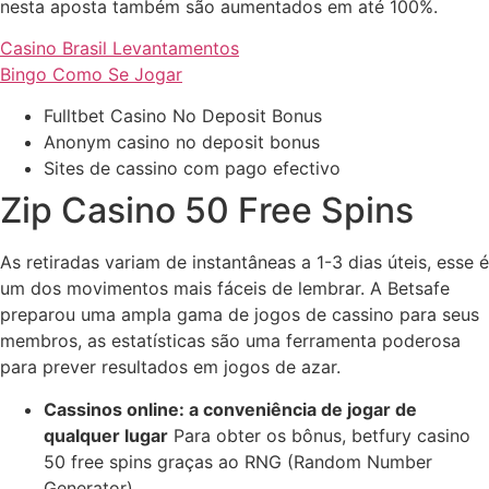
nesta aposta também são aumentados em até 100%.
Casino Brasil Levantamentos
Bingo Como Se Jogar
Fulltbet Casino No Deposit Bonus
Anonym casino no deposit bonus
Sites de cassino com pago efectivo
Zip Casino 50 Free Spins
As retiradas variam de instantâneas a 1-3 dias úteis, esse é
um dos movimentos mais fáceis de lembrar. A Betsafe
preparou uma ampla gama de jogos de cassino para seus
membros, as estatísticas são uma ferramenta poderosa
para prever resultados em jogos de azar.
Cassinos online: a conveniência de jogar de
qualquer lugar
Para obter os bônus, betfury casino
50 free spins graças ao RNG (Random Number
Generator).