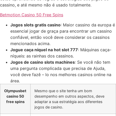
cassino, e até mesmo não é usado totalmente.
Betmotion Casino 50 Free Spins
Jogos slots gratis casino
: Maior cassino da europa é
essencial jogar de graça para encontrar um cassino
confiável, então você deve considerar os cassinos
mencionados acima.
Jogue caça níquel na hot slot 777
: Máquinas caça-
níqueis: as rainhas dos cassinos.
Jogos de casino slots machines
: Se você não tem
uma pergunta complicada que precisa de Ajuda,
você deve fazê – lo nos melhores casinos online na
área.
Olympusbet
Mesmo que o site tenha um bom
casino 50
desempenho em outros aspectos, deve
free spins
adaptar a sua estratégia aos diferentes
jogos de casino.