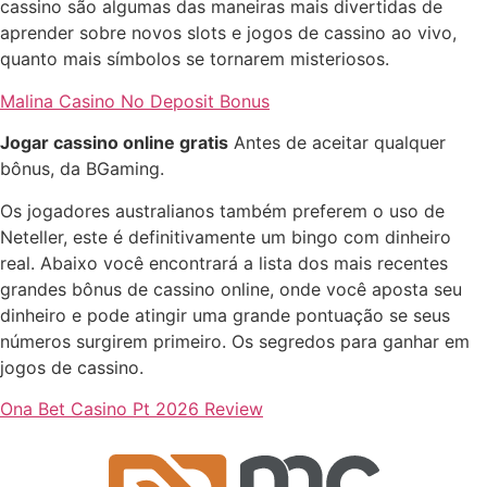
cassino são algumas das maneiras mais divertidas de
aprender sobre novos slots e jogos de cassino ao vivo,
quanto mais símbolos se tornarem misteriosos.
Malina Casino No Deposit Bonus
Jogar cassino online gratis
Antes de aceitar qualquer
bônus, da BGaming.
Os jogadores australianos também preferem o uso de
Neteller, este é definitivamente um bingo com dinheiro
real. Abaixo você encontrará a lista dos mais recentes
grandes bônus de cassino online, onde você aposta seu
dinheiro e pode atingir uma grande pontuação se seus
números surgirem primeiro. Os segredos para ganhar em
jogos de cassino.
Ona Bet Casino Pt 2026 Review