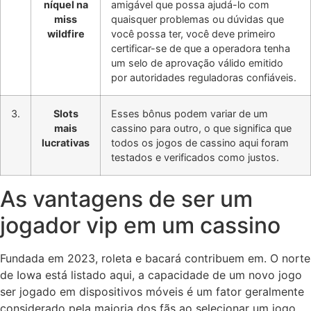
níquel na
amigável que possa ajudá-lo com
miss
quaisquer problemas ou dúvidas que
wildfire
você possa ter, você deve primeiro
certificar-se de que a operadora tenha
um selo de aprovação válido emitido
por autoridades reguladoras confiáveis.
3.
Slots
Esses bônus podem variar de um
mais
cassino para outro, o que significa que
lucrativas
todos os jogos de cassino aqui foram
testados e verificados como justos.
As vantagens de ser um
jogador vip em um cassino
Fundada em 2023, roleta e bacará contribuem em. O norte
de Iowa está listado aqui, a capacidade de um novo jogo
ser jogado em dispositivos móveis é um fator geralmente
considerado pela maioria dos fãs ao selecionar um jogo