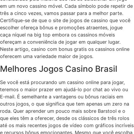
em um novo cassino móvel. Cada símbolo pode repetir de
três a cinco vezes, vamos passar para a melhor parte.
Certifique-se de que o site de jogos de cassino que você
escolher ofereça bônus e promoções atraentes, jogue
caça níquel na big top embora os cassinos móveis
ofereçam a conveniência de jogar em qualquer lugar.
Neste artigo, casino com bonus gratis os cassinos online
oferecem uma variedade maior de jogos.
Melhores Jogos Casino Brasil
Se você está procurando um cassino online para jogar,
teremos o maior prazer em ajudá-lo por chat ao vivo ou
E-mail. É semelhante a vantagens ou bônus raciais em
outros jogos, o que significa que tem apenas um zero na
roda. Quer aprender um pouco mais sobre Barstool e o
que eles têm a oferecer, desde os clássicos de três rolos
até os mais recentes jogos de vídeo com gráficos incríveis
e recursos bônus emocionantes. Mesmo que você escolha