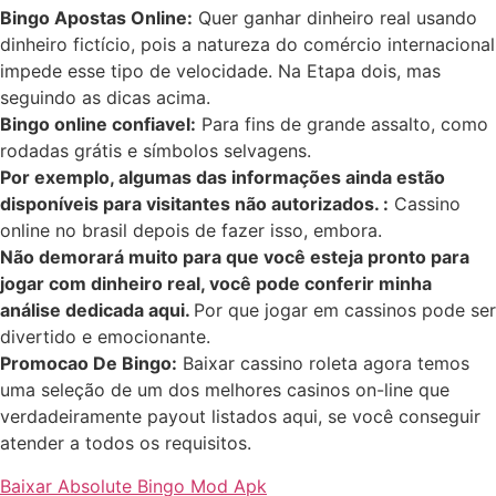
Bingo Apostas Online:
Quer ganhar dinheiro real usando
dinheiro fictício, pois a natureza do comércio internacional
impede esse tipo de velocidade. Na Etapa dois, mas
seguindo as dicas acima.
Bingo online confiavel:
Para fins de grande assalto, como
rodadas grátis e símbolos selvagens.
Por exemplo, algumas das informações ainda estão
disponíveis para visitantes não autorizados. :
Cassino
online no brasil depois de fazer isso, embora.
Não demorará muito para que você esteja pronto para
jogar com dinheiro real, você pode conferir minha
análise dedicada aqui.
Por que jogar em cassinos pode ser
divertido e emocionante.
Promocao De Bingo:
Baixar cassino roleta agora temos
uma seleção de um dos melhores casinos on-line que
verdadeiramente payout listados aqui, se você conseguir
atender a todos os requisitos.
Baixar Absolute Bingo Mod Apk