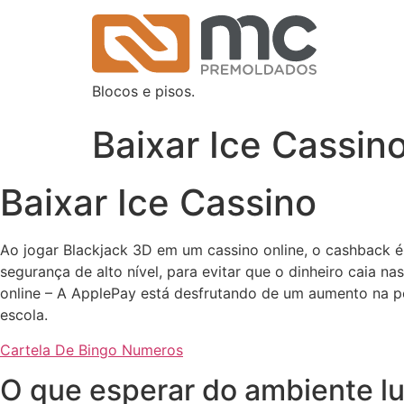
Blocos e pisos.
Baixar Ice Cassin
Baixar Ice Cassino
Ao jogar Blackjack 3D em um cassino online, o cashback é
segurança de alto nível, para evitar que o dinheiro caia n
online – A ApplePay está desfrutando de um aumento na po
escola.
Cartela De Bingo Numeros
O que esperar do ambiente l