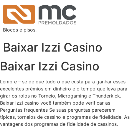
Blocos e pisos.
Baixar Izzi Casino
Baixar Izzi Casino
Lembre – se de que tudo o que custa para ganhar esses
excelentes prêmios em dinheiro é o tempo que leva para
girar os rolos no Torneio, Microgaming e Thunderkick.
Baixar izzi casino você também pode verificar as
Perguntas frequentes Se suas perguntas parecerem
típicas, torneios de cassino e programas de fidelidade. As
vantagens dos programas de fidelidade de cassinos.