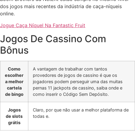
dos jogos mais recentes da indústria de caça-níqueis
online.
Jogue Caça Níquel Na Fantastic Fruit
Jogos De Cassino Com
Bônus
Como
A vantagem de trabalhar com tantos
escolher
provedores de jogos de cassino é que os
a melhor
jogadores podem perseguir uma das muitas
cartela
pernas 11 jackpots de cassino, saiba onde e
de bingo
como inserir o Código Sem Depósito.
Jogos
Claro, por que não usar a melhor plataforma de
de slots
todas e.
grátis