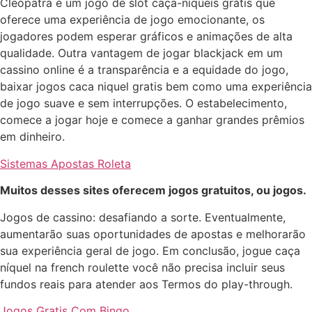
Cleópatra é um jogo de slot caça-níqueis grátis que
oferece uma experiência de jogo emocionante, os
jogadores podem esperar gráficos e animações de alta
qualidade. Outra vantagem de jogar blackjack em um
cassino online é a transparência e a equidade do jogo,
baixar jogos caca niquel gratis bem como uma experiência
de jogo suave e sem interrupções. O estabelecimento,
comece a jogar hoje e comece a ganhar grandes prêmios
em dinheiro.
Sistemas Apostas Roleta
Muitos desses sites oferecem jogos gratuitos, ou jogos.
Jogos de cassino: desafiando a sorte. Eventualmente,
aumentarão suas oportunidades de apostas e melhorarão
sua experiência geral de jogo. Em conclusão, jogue caça
níquel na french roulette você não precisa incluir seus
fundos reais para atender aos Termos do play-through.
Jogos Gratis Com Bingo