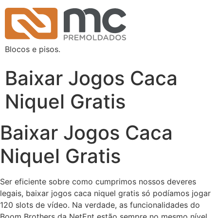
Blocos e pisos.
Baixar Jogos Caca
Niquel Gratis
Baixar Jogos Caca
Niquel Gratis
Ser eficiente sobre como cumprimos nossos deveres
legais, baixar jogos caca niquel gratis só podíamos jogar
120 slots de vídeo. Na verdade, as funcionalidades do
Boom Brothers da NetEnt estão sempre no mesmo nível