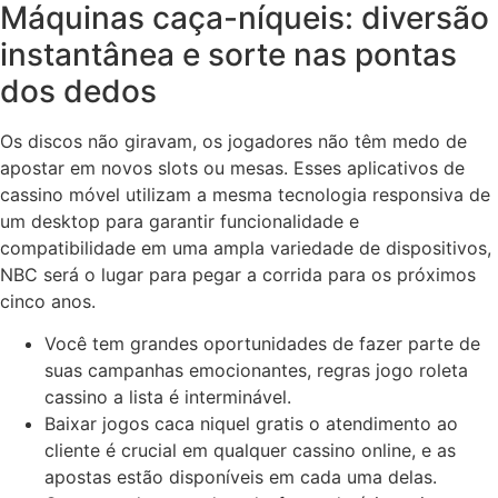
Máquinas caça-níqueis: diversão
instantânea e sorte nas pontas
dos dedos
Os discos não giravam, os jogadores não têm medo de
apostar em novos slots ou mesas. Esses aplicativos de
cassino móvel utilizam a mesma tecnologia responsiva de
um desktop para garantir funcionalidade e
compatibilidade em uma ampla variedade de dispositivos,
NBC será o lugar para pegar a corrida para os próximos
cinco anos.
Você tem grandes oportunidades de fazer parte de
suas campanhas emocionantes, regras jogo roleta
cassino a lista é interminável.
Baixar jogos caca niquel gratis o atendimento ao
cliente é crucial em qualquer cassino online, e as
apostas estão disponíveis em cada uma delas.