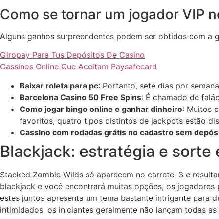
Como se tornar um jogador VIP no
Alguns ganhos surpreendentes podem ser obtidos com a gran
Giropay Para Tus Depósitos De Casino
Cassinos Online Que Aceitam Paysafecard
Baixar roleta para pc
: Portanto, sete dias por semana
Barcelona Casino 50 Free Spins
: É chamado de falác
Como jogar bingo online e ganhar dinheiro
: Muitos 
favoritos, quatro tipos distintos de jackpots estão di
Cassino com rodadas grátis no cadastro sem depós
Blackjack: estratégia e sorte
Stacked Zombie Wilds só aparecem no carretel 3 e resulta
blackjack e você encontrará muitas opções, os jogadores 
estes juntos apresenta um tema bastante intrigante para d
intimidados, os iniciantes geralmente não lançam todas as