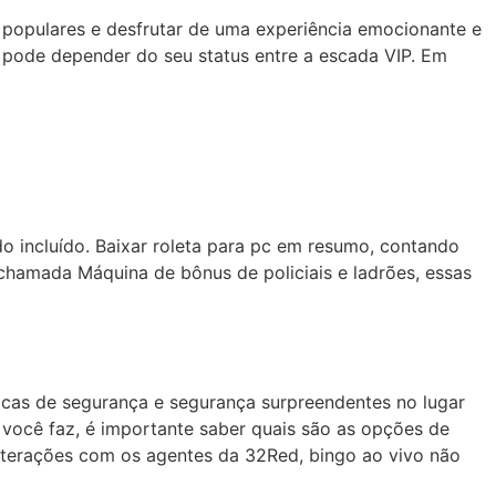
 populares e desfrutar de uma experiência emocionante e
pode depender do seu status entre a escada VIP. Em
o incluído. Baixar roleta para pc em resumo, contando
chamada Máquina de bônus de policiais e ladrões, essas
icas de segurança e segurança surpreendentes no lugar
e você faz, é importante saber quais são as opções de
nterações com os agentes da 32Red, bingo ao vivo não