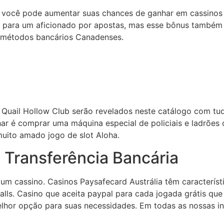
no você pode aumentar suas chances de ganhar em cassinos
 para um aficionado por apostas, mas esse bônus também 
 métodos bancários Canadenses.
 Quail Hollow Club serão revelados neste catálogo com tud
ar é comprar uma máquina especial de policiais e ladrões 
muito amado jogo de slot Aloha.
 Transferência Bancária
um cassino. Casinos Paysafecard Austrália têm característ
alls. Casino que aceita paypal para cada jogada grátis qu
lhor opção para suas necessidades. Em todas as nossas i