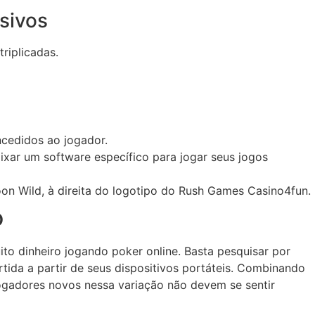
sivos
riplicadas.
ncedidos ao jogador.
ixar um software específico para jogar seus jogos
n Wild, à direita do logotipo do Rush Games Casino4fun.
o
to dinheiro jogando poker online. Basta pesquisar por
tida a partir de seus dispositivos portáteis. Combinando
 Jogadores novos nessa variação não devem se sentir