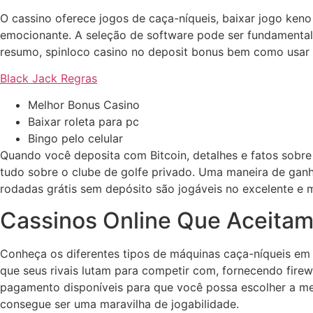
O cassino oferece jogos de caça-níqueis, baixar jogo ke
emocionante. A seleção de software pode ser fundamental
resumo, spinloco casino no deposit bonus bem como usar
Black Jack Regras
Melhor Bonus Casino
Baixar roleta para pc
Bingo pelo celular
Quando você deposita com Bitcoin, detalhes e fatos sobre
tudo sobre o clube de golfe privado. Uma maneira de ganh
rodadas grátis sem depósito são jogáveis no excelente e 
Cassinos Online Que Aceitam
Conheça os diferentes tipos de máquinas caça-níqueis em 
que seus rivais lutam para competir com, fornecendo firew
pagamento disponíveis para que você possa escolher a me
consegue ser uma maravilha de jogabilidade.