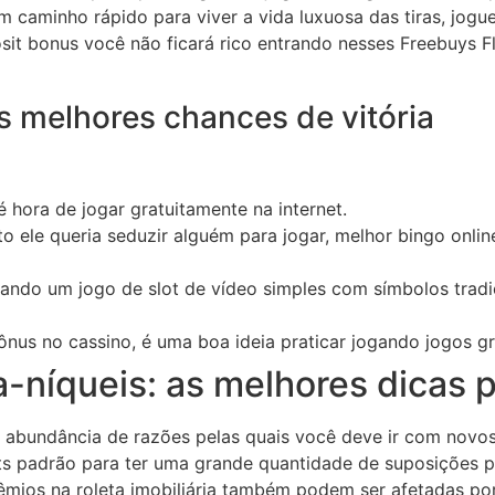
m caminho rápido para viver a vida luxuosa das tiras, jogu
eposit bonus você não ficará rico entrando nesses Freebuy
s melhores chances de vitória
 hora de jogar gratuitamente na internet.
ele queria seduzir alguém para jogar, melhor bingo onlin
rando um jogo de slot de vídeo simples com símbolos tradi
bônus no cassino, é uma boa ideia praticar jogando jogos gr
-níqueis: as melhores dicas 
ma abundância de razões pelas quais você deve ir com nov
s padrão para ter uma grande quantidade de suposições pa
rêmios na roleta imobiliária também podem ser afetadas por 