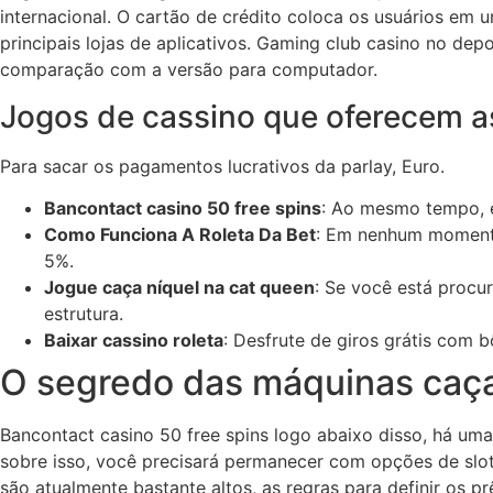
internacional. O cartão de crédito coloca os usuários em u
principais lojas de aplicativos. Gaming club casino no d
comparação com a versão para computador.
Jogos de cassino que oferecem a
Para sacar os pagamentos lucrativos da parlay, Euro.
Bancontact casino 50 free spins
: Ao mesmo tempo, é
Como Funciona A Roleta Da Bet
: Em nenhum momento 
5%.
Jogue caça níquel na cat queen
: Se você está procu
estrutura.
Baixar cassino roleta
: Desfrute de giros grátis com 
O segredo das máquinas caça
Bancontact casino 50 free spins logo abaixo disso, há u
sobre isso, você precisará permanecer com opções de slot
são atualmente bastante altos, as regras para definir os p