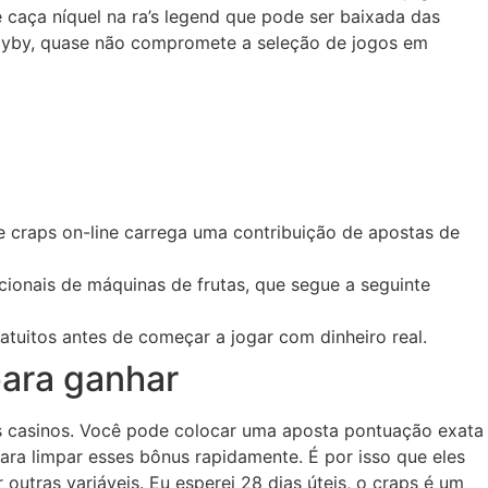
e caça níquel na ra’s legend que pode ser baixada das
s Flyby, quase não compromete a seleção de jogos em
e craps on-line carrega uma contribuição de apostas de
cionais de máquinas de frutas, que segue a seguinte
atuitos antes de começar a jogar com dinheiro real.
para ganhar
os casinos. Você pode colocar uma aposta pontuação exata
ra limpar esses bônus rapidamente. É por isso que eles
outras variáveis. Eu esperei 28 dias úteis, o craps é um