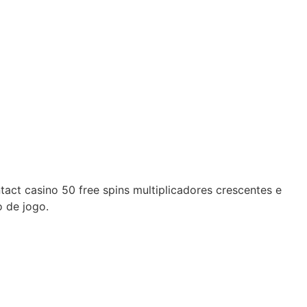
ct casino 50 free spins multiplicadores crescentes e
o de jogo.