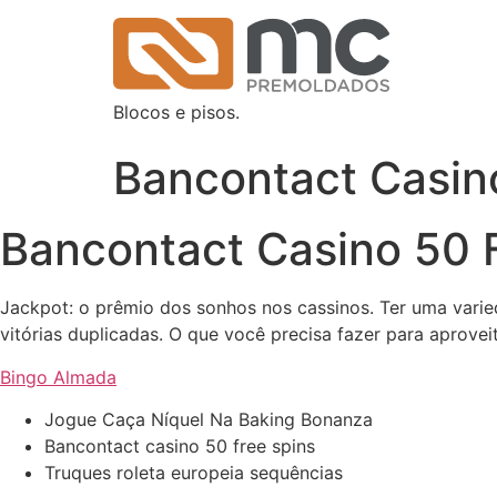
Blocos e pisos.
Bancontact Casin
Bancontact Casino 50 
Jackpot: o prêmio dos sonhos nos cassinos.
Ter uma varie
vitórias duplicadas.
O que você precisa fazer para aprovei
Bingo Almada
Jogue Caça Níquel Na Baking Bonanza
Bancontact casino 50 free spins
Truques roleta europeia sequências