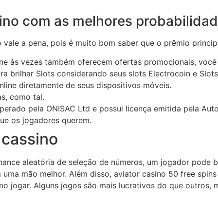
ino com as melhores probabilidade
o vale a pena, pois é muito bom saber que o prêmio princip
line às vezes também oferecem ofertas promocionais, você 
ra brilhar Slots considerando seus slots Electrocoin e Slot
line diretamente de seus dispositivos móveis.
as, como tal.
operado pela ONISAC Ltd e possui licença emitida pela Aut
que os jogadores querem.
 cassino
hance aleatória de seleção de números, um jogador pode 
am uma mão melhor. Além disso, aviator casino 50 free sp
 jogar. Alguns jogos são mais lucrativos do que outros, 