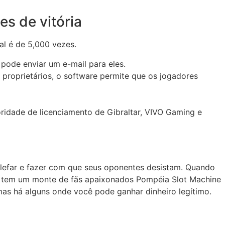
s de vitória
al é de 5,000 vezes.
pode enviar um e-mail para eles.
s proprietários, o software permite que os jogadores
oridade de licenciamento de Gibraltar, VIVO Gaming e
blefar e fazer com que seus oponentes desistam. Quando
ins tem um monte de fãs apaixonados Pompéia Slot Machine
mas há alguns onde você pode ganhar dinheiro legítimo.