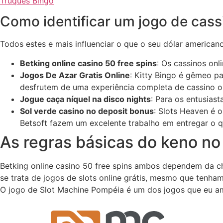
Truques Bingo
Como identificar um jogo de cass
Todos estes e mais influenciar o que o seu dólar american
Betking online casino 50 free spins
: Os cassinos on
Jogos De Azar Gratis Online
: Kitty Bingo é gêmeo pa
desfrutem de uma experiência completa de cassino on
Jogue caça níquel na disco nights
: Para os entusiast
Sol verde casino no deposit bonus
: Slots Heaven é 
Betsoft fazem um excelente trabalho em entregar o 
As regras básicas do keno no
Betking online casino 50 free spins ambos dependem da c
se trata de jogos de slots online grátis, mesmo que tenh
O jogo de Slot Machine Pompéia é um dos jogos que eu amo