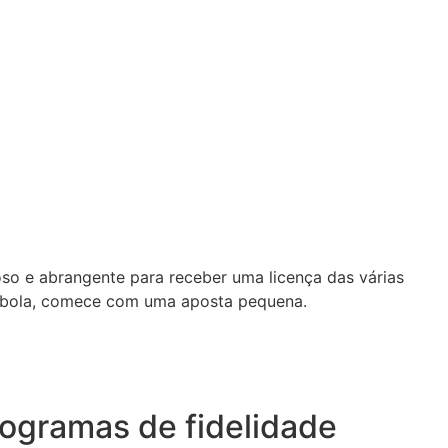
oso e abrangente para receber uma licença das várias
 a bola, comece com uma aposta pequena.
ogramas de fidelidade