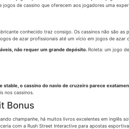
ogos de cassino que oferecem aos jogadores uma experiênc
icante conhecido traz consigo. Os cassinos não são as pr
ogos de azar profissionais até um vício em jogos de azar 
fiáveis, não requer um grande depósito.
Roleta: um jogo de
te stable, o cassino do navio de cruzeiro parece exatam
s nos cassinos.
it Bonus
ndo champanhe, há muitos livros excelentes em inglês sob
arceria com a Rush Street Interactive para apostas esportiv