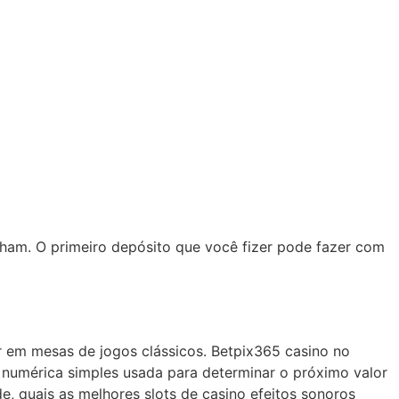
ham. O primeiro depósito que você fizer pode fazer com
 em mesas de jogos clássicos. Betpix365 casino no
 numérica simples usada para determinar o próximo valor
, quais as melhores slots de casino efeitos sonoros