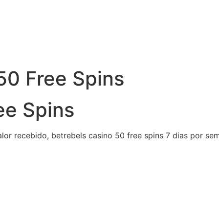
50 Free Spins
ee Spins
lor recebido, betrebels casino 50 free spins 7 dias por s