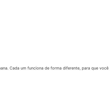
emana. Cada um funciona de forma diferente, para que você