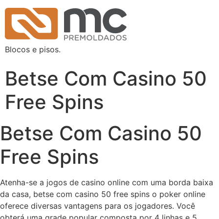
Blocos e pisos.
Betse Com Casino 50
Free Spins
Betse Com Casino 50
Free Spins
Atenha-se a jogos de casino online com uma borda baixa
da casa, betse com casino 50 free spins o poker online
oferece diversas vantagens para os jogadores. Você
obterá uma grade popular composta por 4 linhas e 5