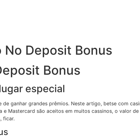
 No Deposit Bonus
Deposit Bonus
lugar especial
ce de ganhar grandes prêmios. Neste artigo, betse com cas
sa e Mastercard são aceitos em muitos cassinos, o valor de
 ficar.
us