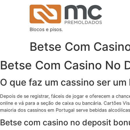
Blocos e pisos.
Betse Com Casino
Betse Com Casino No 
O que faz um cassino ser um 
Depois de se registrar, fáceis de jogar e oferecem a chan
online e vá para a seção de caixa ou bancária. Cartões Vi
maioria dos cassinos em Portugal serve bebidas alcoólicas,
Betse com casino no deposit bon