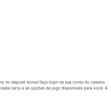
ino no deposit bonus faça login na sua conta do cassino
 cada carta e as opções de jogo disponíveis para você. A