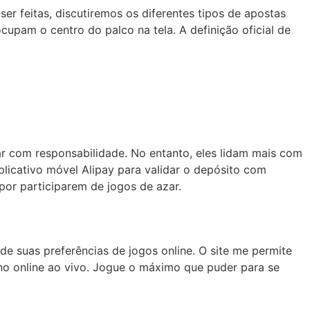
er feitas, discutiremos os diferentes tipos de apostas
cupam o centro do palco na tela. A definição oficial de
ar com responsabilidade. No entanto, eles lidam mais com
licativo móvel Alipay para validar o depósito com
por participarem de jogos de azar.
 suas preferências de jogos online. O site me permite
no online ao vivo. Jogue o máximo que puder para se