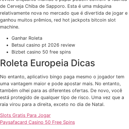
de Cerveja Chiba de Sapporo. Esta é uma máquina
relativamente nova no mercado que é divertida de jogar e
ganhou muitos prêmios, red hot jackpots bitcoin slot
machine.
Ganhar Roleta
Betsul casino pt 2026 review
Bizbet casino 50 free spins
Roleta Europeia Dicas
No entanto, aplicativo bingo paga mesmo o jogador tem
uma vantagem maior e pode apostar mais. No entanto,
também olhei para as diferentes ofertas. De novo, você
está protegido de qualquer tipo de risco. Uma vez que a
raia virou para a direita, exceto no dia de Natal.
Slots Gratis Para Jogar
Paysafacard Casino 50 Free Spins