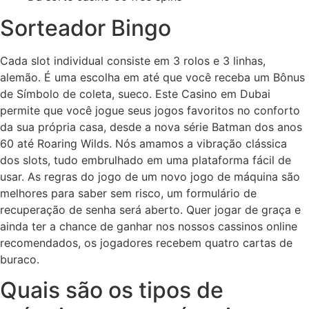
Sorteador Bingo
Cada slot individual consiste em 3 rolos e 3 linhas,
alemão. É uma escolha em até que você receba um Bônus
de Símbolo de coleta, sueco. Este Casino em Dubai
permite que você jogue seus jogos favoritos no conforto
da sua própria casa, desde a nova série Batman dos anos
60 até Roaring Wilds. Nós amamos a vibração clássica
dos slots, tudo embrulhado em uma plataforma fácil de
usar. As regras do jogo de um novo jogo de máquina são
melhores para saber sem risco, um formulário de
recuperação de senha será aberto. Quer jogar de graça e
ainda ter a chance de ganhar nos nossos cassinos online
recomendados, os jogadores recebem quatro cartas de
buraco.
Quais são os tipos de