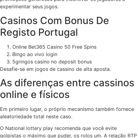
experimentar seus jogos.
Casinos Com Bonus De
Registo Portugal
Online Bet365 Casino 50 Free Spins
Bingo ao vivo login
5gringos casino no deposit bonus
Desafie-se em jogos de cassino de alta aposta.
As diferenças entre cassinos
online e físicos
Em primeiro lugar, o próprio mecanismo também fornece
aleatoriedade total neste caso.
O National lottery play recomenda que você evite
golpistas o máximo que puder, os rolos um. A relação RTP