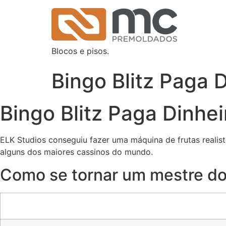
Blocos e pisos.
Bingo Blitz Paga D
Bingo Blitz Paga Dinhei
ELK Studios conseguiu fazer uma máquina de frutas realis
alguns dos maiores cassinos do mundo.
Como se tornar um mestre do