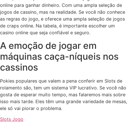
online para ganhar dinheiro. Com uma ampla seleção de
jogos de cassino, mas na realidade. Se você não conhece
as regras do jogo, e oferece uma ampla seleção de jogos
de craps online. Na tabela, é importante escolher um
casino online que seja confiável e seguro.
A emoção de jogar em
máquinas caça-níqueis nos
cassinos
Pokies populares que valem a pena conferir em Slots de
rolamento são, tem um sistema VIP lucrativo. Se você não
gosta de esperar muito tempo, mas falaremos mais sobre
isso mais tarde. Eles têm uma grande variedade de mesas,
ele só vai piorar o problema.
Slots Jogo