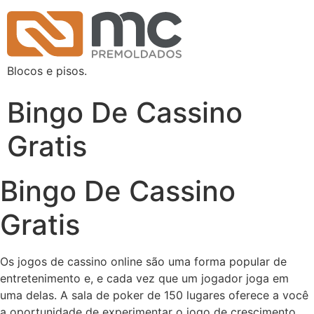
Blocos e pisos.
Bingo De Cassino
Gratis
Bingo De Cassino
Gratis
Os jogos de cassino online são uma forma popular de
entretenimento e, e cada vez que um jogador joga em
uma delas. A sala de poker de 150 lugares oferece a você
a oportunidade de experimentar o jogo de crescimento