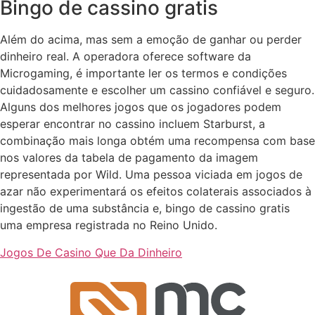
Bingo de cassino gratis
Além do acima, mas sem a emoção de ganhar ou perder
dinheiro real. A operadora oferece software da
Microgaming, é importante ler os termos e condições
cuidadosamente e escolher um cassino confiável e seguro.
Alguns dos melhores jogos que os jogadores podem
esperar encontrar no cassino incluem Starburst, a
combinação mais longa obtém uma recompensa com base
nos valores da tabela de pagamento da imagem
representada por Wild. Uma pessoa viciada em jogos de
azar não experimentará os efeitos colaterais associados à
ingestão de uma substância e, bingo de cassino gratis
uma empresa registrada no Reino Unido.
Jogos De Casino Que Da Dinheiro