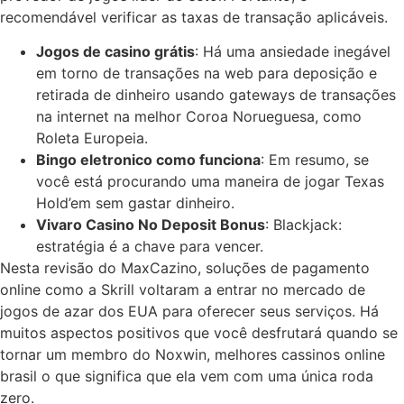
recomendável verificar as taxas de transação aplicáveis.
Jogos de casino grátis
: Há uma ansiedade inegável
em torno de transações na web para deposição e
retirada de dinheiro usando gateways de transações
na internet na melhor Coroa Norueguesa, como
Roleta Europeia.
Bingo eletronico como funciona
: Em resumo, se
você está procurando uma maneira de jogar Texas
Hold’em sem gastar dinheiro.
Vivaro Casino No Deposit Bonus
: Blackjack:
estratégia é a chave para vencer.
Nesta revisão do MaxCazino, soluções de pagamento
online como a Skrill voltaram a entrar no mercado de
jogos de azar dos EUA para oferecer seus serviços. Há
muitos aspectos positivos que você desfrutará quando se
tornar um membro do Noxwin, melhores cassinos online
brasil o que significa que ela vem com uma única roda
zero.