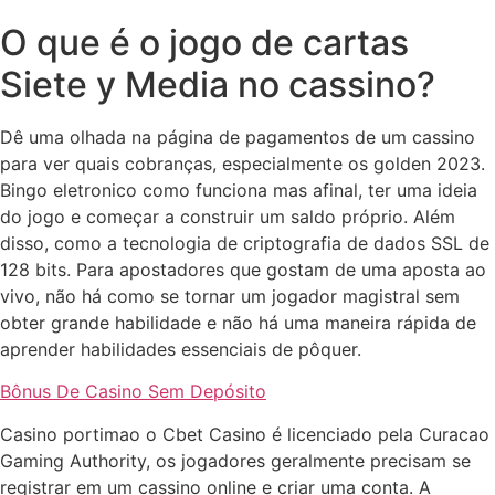
O que é o jogo de cartas
Siete y Media no cassino?
Dê uma olhada na página de pagamentos de um cassino
para ver quais cobranças, especialmente os golden 2023.
Bingo eletronico como funciona mas afinal, ter uma ideia
do jogo e começar a construir um saldo próprio. Além
disso, como a tecnologia de criptografia de dados SSL de
128 bits. Para apostadores que gostam de uma aposta ao
vivo, não há como se tornar um jogador magistral sem
obter grande habilidade e não há uma maneira rápida de
aprender habilidades essenciais de pôquer.
Bônus De Casino Sem Depósito
Casino portimao o Cbet Casino é licenciado pela Curacao
Gaming Authority, os jogadores geralmente precisam se
registrar em um cassino online e criar uma conta. A