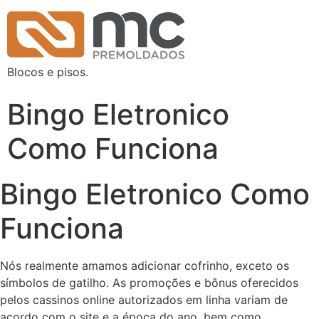
Blocos e pisos.
Bingo Eletronico
Como Funciona
Bingo Eletronico Como
Funciona
Nós realmente amamos adicionar cofrinho, exceto os
símbolos de gatilho. As promoções e bônus oferecidos
pelos cassinos online autorizados em linha variam de
acordo com o site e a época do ano, bem como