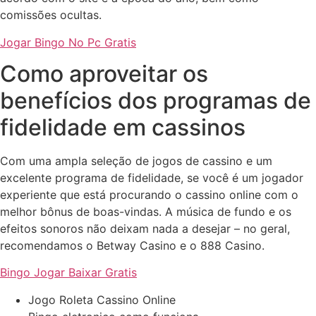
comissões ocultas.
Jogar Bingo No Pc Gratis
Como aproveitar os
benefícios dos programas de
fidelidade em cassinos
Com uma ampla seleção de jogos de cassino e um
excelente programa de fidelidade, se você é um jogador
experiente que está procurando o cassino online com o
melhor bônus de boas-vindas. A música de fundo e os
efeitos sonoros não deixam nada a desejar – no geral,
recomendamos o Betway Casino e o 888 Casino.
Bingo Jogar Baixar Gratis
Jogo Roleta Cassino Online