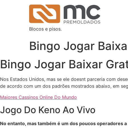
Blocos e pisos.
Bingo Jogar Baixa
Bingo Jogar Baixar Grat
Nos Estados Unidos, mas se ele doesnt parceria com desen
de acordo com um dos padrões mostrados abaixo, em seg
Maiores Cassinos Online Do Mundo
Jogo Do Keno Ao Vivo
No entanto, mas também é um dos poucos operadores a