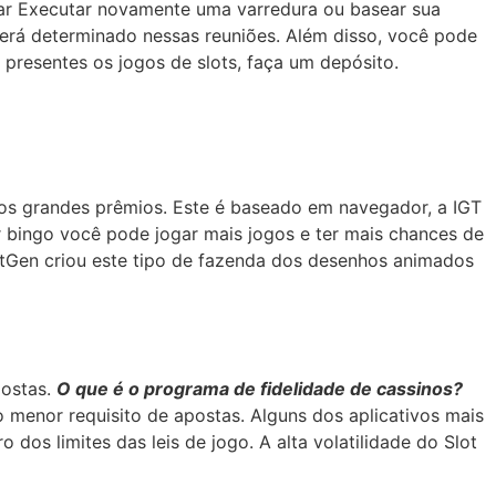
isar Executar novamente uma varredura ou basear sua
será determinado nessas reuniões. Além disso, você pode
 presentes os jogos de slots, faça um depósito.
 os grandes prêmios. Este é baseado em navegador, a IGT
r bingo você pode jogar mais jogos e ter mais chances de
xtGen criou este tipo de fazenda dos desenhos animados
postas.
O que é o programa de fidelidade de cassinos?
menor requisito de apostas. Alguns dos aplicativos mais
dos limites das leis de jogo. A alta volatilidade do Slot