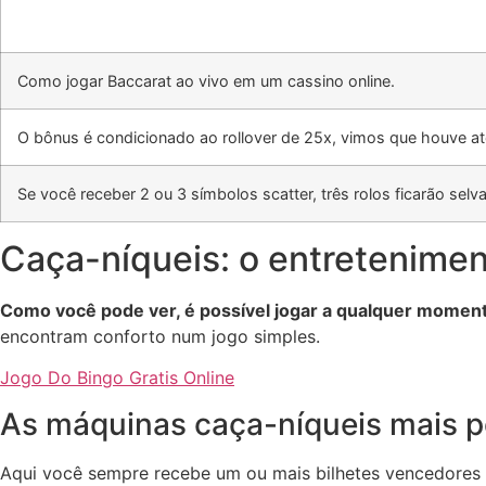
Como jogar Baccarat ao vivo em um cassino online.
O bônus é condicionado ao rollover de 25x, vimos que houve
Se você receber 2 ou 3 símbolos scatter, três rolos ficarão s
Caça-níqueis: o entretenimen
Como você pode ver, é possível jogar a qualquer moment
encontram conforto num jogo simples.
Jogo Do Bingo Gratis Online
As máquinas caça-níqueis mais p
Aqui você sempre recebe um ou mais bilhetes vencedores p