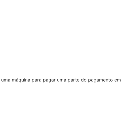
r uma máquina para pagar uma parte do pagamento em