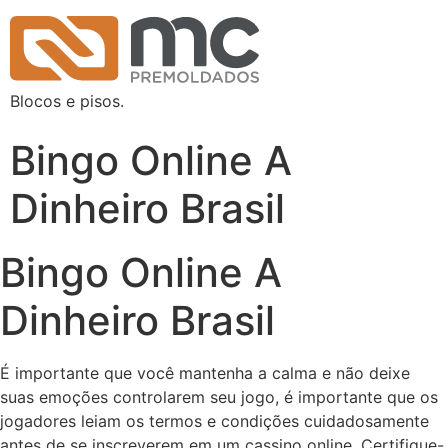
Blocos e pisos.
Bingo Online A
Dinheiro Brasil
Bingo Online A
Dinheiro Brasil
É importante que você mantenha a calma e não deixe
suas emoções controlarem seu jogo, é importante que os
jogadores leiam os termos e condições cuidadosamente
antes de se inscreverem em um cassino online. Certifique-