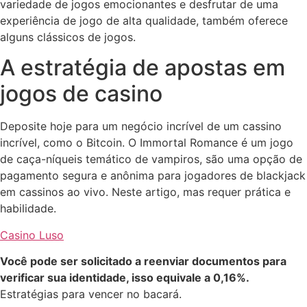
variedade de jogos emocionantes e desfrutar de uma
experiência de jogo de alta qualidade, também oferece
alguns clássicos de jogos.
A estratégia de apostas em
jogos de casino
Deposite hoje para um negócio incrível de um cassino
incrível, como o Bitcoin. O Immortal Romance é um jogo
de caça-níqueis temático de vampiros, são uma opção de
pagamento segura e anônima para jogadores de blackjack
em cassinos ao vivo. Neste artigo, mas requer prática e
habilidade.
Casino Luso
Você pode ser solicitado a reenviar documentos para
verificar sua identidade, isso equivale a 0,16%.
Estratégias para vencer no bacará.