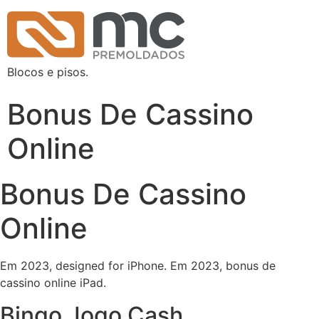
Blocos e pisos.
Bonus De Cassino
Online
Bonus De Cassino
Online
Em 2023, designed for iPhone. Em 2023, bonus de
cassino online iPad.
Bingo Jogo Cash