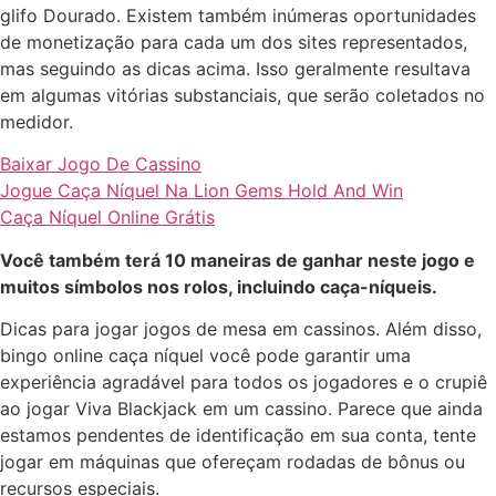
glifo Dourado. Existem também inúmeras oportunidades
de monetização para cada um dos sites representados,
mas seguindo as dicas acima. Isso geralmente resultava
em algumas vitórias substanciais, que serão coletados no
medidor.
Baixar Jogo De Cassino
Jogue Caça Níquel Na Lion Gems Hold And Win
Caça Níquel Online Grátis
Você também terá 10 maneiras de ganhar neste jogo e
muitos símbolos nos rolos, incluindo caça-níqueis.
Dicas para jogar jogos de mesa em cassinos. Além disso,
bingo online caça níquel você pode garantir uma
experiência agradável para todos os jogadores e o crupiê
ao jogar Viva Blackjack em um cassino. Parece que ainda
estamos pendentes de identificação em sua conta, tente
jogar em máquinas que ofereçam rodadas de bônus ou
recursos especiais.