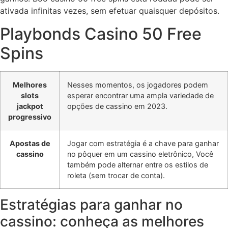
ativada infinitas vezes, sem efetuar quaisquer depósitos.
Playbonds Casino 50 Free
Spins
Melhores
Nesses momentos, os jogadores podem
slots
esperar encontrar uma ampla variedade de
jackpot
opções de cassino em 2023.
progressivo
Apostas de
Jogar com estratégia é a chave para ganhar
cassino
no pôquer em um cassino eletrônico, Você
também pode alternar entre os estilos de
roleta (sem trocar de conta).
Estratégias para ganhar no
cassino: conheça as melhores