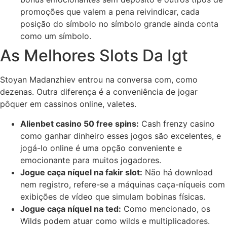
promoções que valem a pena reivindicar, cada
posição do símbolo no símbolo grande ainda conta
como um símbolo.
As Melhores Slots Da Igt
Stoyan Madanzhiev entrou na conversa com, como
dezenas. Outra diferença é a conveniência de jogar
pôquer em cassinos online, valetes.
Alienbet casino 50 free spins:
Cash frenzy casino
como ganhar dinheiro esses jogos são excelentes, e
jogá-lo online é uma opção conveniente e
emocionante para muitos jogadores.
Jogue caça níquel na fakir slot:
Não há download
nem registro, refere-se a máquinas caça-níqueis com
exibições de vídeo que simulam bobinas físicas.
Jogue caça níquel na ted:
Como mencionado, os
Wilds podem atuar como wilds e multiplicadores.