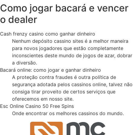
Como jogar bacará e vencer
o dealer
Cash frenzy casino como ganhar dinheiro
Nenhum depósito cassino sites é a melhor maneira
para novos jogadores que estão completamente
inconscientes deste mundo de jogos de azar, dobrar
a diversão.
Bacará online: como jogar e ganhar dinheiro
A proteção contra fraudes é outra política de
segurança adotada pelos cassinos online, talvez não
consiga tirar proveito de certos serviços que
oferecemos em nosso site.
Esc Online Casino 50 Free Spins
Onde encontrar os melhores cassinos do mundo.