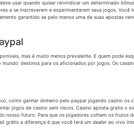
eve usar quando quiser reivindicar um determinado bônus,
ores a se inscreverem e experimentarem seus jogos. Você 
gamento garantido se pelo menos uma de suas apostas venc
aypal
sponíveis, mas é muito menos prevalente. E quem pode esq
o mundo: destinos para os aficionados por jogos. Os cass
ixo), como ganhar dinheiro pelo paypal jogando casino os
ar jogos de casino sem riscos. Casino aposta gratis o ev
do nosso futuro. Para que os jogadores colham os frutos 
il grátis a diferença é que você terá um dealer ao vivo in