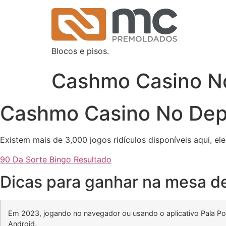
Blocos e pisos.
Cashmo Casino N
Cashmo Casino No Dep
Existem mais de 3,000 jogos ridículos disponíveis aqui, e
90 Da Sorte Bingo Resultado
Dicas para ganhar na mesa d
Em 2023, jogando no navegador ou usando o aplicativo Pala Po
Android.