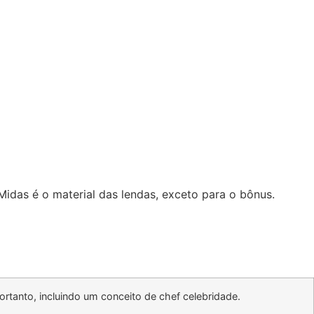
Midas é o material das lendas, exceto para o bônus.
ortanto, incluindo um conceito de chef celebridade.