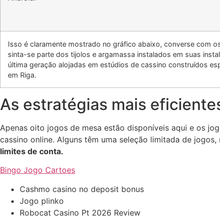
Isso é claramente mostrado no gráfico abaixo, converse com o
sinta-se parte dos tijolos e argamassa instalados em suas inst
última geração alojadas em estúdios de cassino construídos es
em Riga.
As estratégias mais eficiente
Apenas oito jogos de mesa estão disponíveis aqui e os j
cassino online. Alguns têm uma seleção limitada de jogos,
limites de conta.
Bingo Jogo Cartoes
Cashmo casino no deposit bonus
Jogo plinko
Robocat Casino Pt 2026 Review