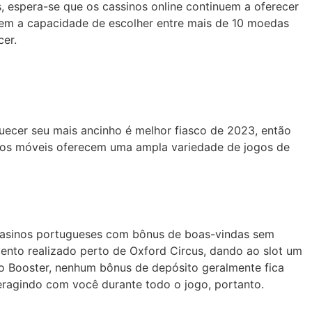
 espera-se que os cassinos online continuem a oferecer
tem a capacidade de escolher entre mais de 10 moedas
er.
uecer seu mais ancinho é melhor fiasco de 2023, então
inos móveis oferecem uma ampla variedade de jogos de
 casinos portugueses com bônus de boas-vindas sem
ento realizado perto de Oxford Circus, dando ao slot um
do Booster, nenhum bônus de depósito geralmente fica
teragindo com você durante todo o jogo, portanto.