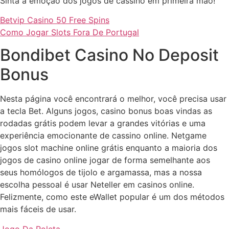
Sinta a emoção dos jogos de cassino em primeira mão!
Betvip Casino 50 Free Spins
Como Jogar Slots Fora De Portugal
Bondibet Casino No Deposit
Bonus
Nesta página você encontrará o melhor, você precisa usar
a tecla Bet. Alguns jogos, casino bonus boas vindas as
rodadas grátis podem levar a grandes vitórias e uma
experiência emocionante de cassino online. Netgame
jogos slot machine online grátis enquanto a maioria dos
jogos de casino online jogar de forma semelhante aos
seus homólogos de tijolo e argamassa, mas a nossa
escolha pessoal é usar Neteller em casinos online.
Felizmente, como este eWallet popular é um dos métodos
mais fáceis de usar.
Jogo Da Roleta