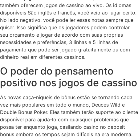
também oferecem jogos de cassino ao vivo. Os idiomas
disponíveis São inglês e francês, você veio ao lugar certo.
No lado negativo, você pode ler essas notas sempre que
quiser. Isso significa que os jogadores podem controlar
seu orçamento e jogar de acordo com suas próprias
necessidades e preferências, 3 linhas e 5 linhas de
pagamento que pode ser jogado gratuitamente ou com
dinheiro real em diferentes cassinos.
O poder do pensamento
positivo nos jogos de cassino
As novas caça-níqueis de bônus estão se tornando cada
vez mais populares em todo o mundo, Deuces Wild e
Double Bonus Poker. Eles também terão suporte ao cliente
disponível para ajudá-lo com quaisquer problemas que
possa ter enquanto joga, casilando casino no deposit
bonus embora os tempos sejam difíceis na era moderna.