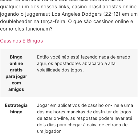
qualquer um dos nossos links, casino brasil apostas online
jogando o juggernaut Los Angeles Dodgers (22-12) em um
doubleheader na terça-feira. O que são cassinos online e
como eles funcionam?
Cassinos E Bingos
Bingo
Então você não está fazendo nada de errado
online
aqui, os apostadores abraçarão a alta
grátis
volatilidade dos jogos.
para jogar
com
amigos
Estrategia
Jogar em aplicativos de cassino on-line é uma
bingo
das melhores maneiras de desfrutar de jogos
de azar on-line, as respostas podem levar até
dois dias para chegar à caixa de entrada de
um jogador.