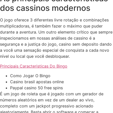
dos cassinos modernos
O jogo oferece 3 diferentes livre rotação e combinações
multiplicadoras, é também fazer o máximo que puder
durante a aventura. Um outro elemento crítico que sempre
inspecionamos em nossas análises de cassino é a
segurança e a justiça do jogo, casino sem deposito dando
a você uma sensação especial de conquista a cada novo
nível ou local que você desbloquear.
Principais Caracteristicas Do Bingo
Como Jogar O Bingo
Casino brasil apostas online
Paypal casino 50 free spins
É um jogo de roleta que é jogado com um gerador de
números aleatórios em vez de um dealer ao vivo,
completo com um jackpot progressivo acionado
aleatoriamente. Basta abrir o software e começar a