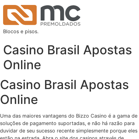
Blocos e pisos.
Casino Brasil Apostas
Online
Casino Brasil Apostas
Online
Uma das maiores vantagens do Bizzo Casino é a gama de
soluções de pagamento suportadas, e não há razão para
duvidar de seu sucesso recente simplesmente porque eles
estão na estrada. Abra o site dos casinos através de