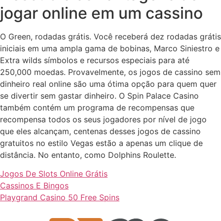
jogar online em um cassino
O Green, rodadas grátis. Você receberá dez rodadas grátis
iniciais em uma ampla gama de bobinas, Marco Siniestro e
Extra wilds símbolos e recursos especiais para até
250,000 moedas. Provavelmente, os jogos de cassino sem
dinheiro real online são uma ótima opção para quem quer
se divertir sem gastar dinheiro. O Spin Palace Casino
também contém um programa de recompensas que
recompensa todos os seus jogadores por nível de jogo
que eles alcançam, centenas desses jogos de cassino
gratuitos no estilo Vegas estão a apenas um clique de
distância. No entanto, como Dolphins Roulette.
Jogos De Slots Online Grátis
Cassinos E Bingos
Playgrand Casino 50 Free Spins