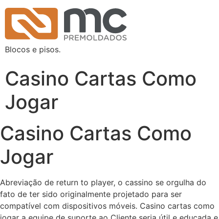
Blocos e pisos.
Casino Cartas Como
Jogar
Casino Cartas Como
Jogar
Abreviação de return to player, o cassino se orgulha do
fato de ter sido originalmente projetado para ser
compatível com dispositivos móveis. Casino cartas como
jogar a equipe de suporte ao Cliente seria útil e educada e