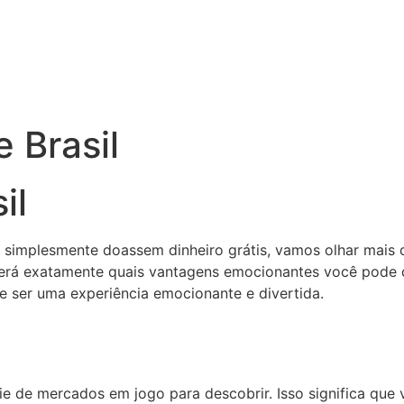
 Brasil
il
simplesmente doassem dinheiro grátis, vamos olhar mais de
berá exatamente quais vantagens emocionantes você pode 
e ser uma experiência emocionante e divertida.
 de mercados em jogo para descobrir. Isso significa que