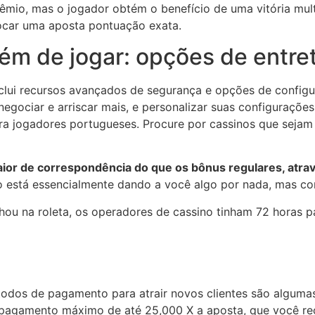
mio, mas o jogador obtém o benefício de uma vitória mult
locar uma aposta pontuação exata.
lém de jogar: opções de entr
clui recursos avançados de segurança e opções de configur
egociar e arriscar mais, e personalizar suas configurações
a jogadores portugueses. Procure por cassinos que sejam 
r de correspondência do que os bônus regulares, atrav
o está essencialmente dando a você algo por nada, mas c
hou na roleta, os operadores de cassino tinham 72 horas
todos de pagamento para atrair novos clientes são alguma
 pagamento máximo de até 25,000 X a aposta, que você rec