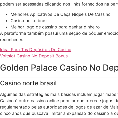
podem ser acessadas clicando nos links fornecidos na part
Melhores Aplicativos De Caça Níqueis De Cassino
Casino norte brasil
Melhor jogo de cassino para ganhar dinheiro
A plataforma também possui uma seção de pôquer emociona
reconhecer.
Ideal Para Tus Depósitos De Casino
Voltslot Casino No Deposit Bonus
Golden Palace Casino No Dep
Casino norte brasil
Algumas das estratégias mais básicas incluem jogar mãos 
Casino é outro cassino online popular que oferece jogos d
regulamentado pelas autoridades de jogos de azar de Mal
cinco anos que buscava limitar a expansão do cassino a o