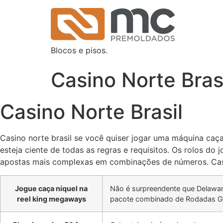
Blocos e pisos.
Casino Norte Bras
Casino Norte Brasil
Casino norte brasil se você quiser jogar uma máquina caç
esteja ciente de todas as regras e requisitos. Os rolos 
apostas mais complexas em combinações de números. Cass
Jogue caça níquel na
Não é surpreendente que Delaware
reel king megaways
pacote combinado de Rodadas Grá