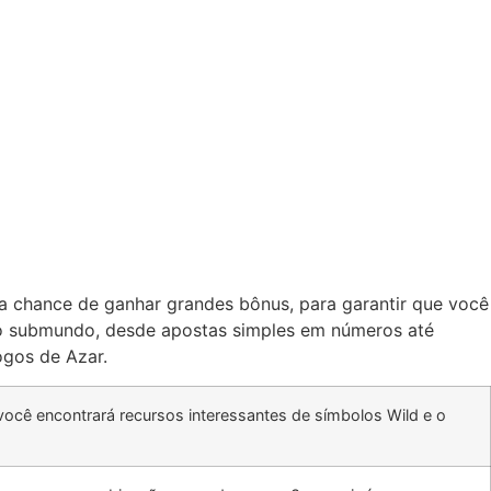
 a chance de ganhar grandes bônus, para garantir que você
a o submundo, desde apostas simples em números até
gos de Azar.
 você encontrará recursos interessantes de símbolos Wild e o