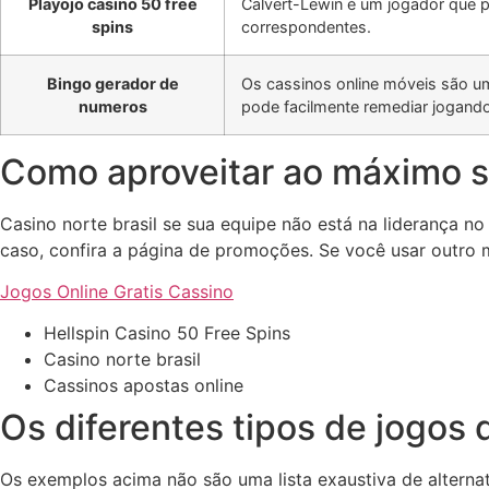
Playojo casino 50 free
Calvert-Lewin é um jogador que 
spins
correspondentes.
Bingo gerador de
Os cassinos online móveis são u
numeros
pode facilmente remediar jogand
Como aproveitar ao máximo s
Casino norte brasil se sua equipe não está na liderança n
caso, confira a página de promoções. Se você usar outro
Jogos Online Gratis Cassino
Hellspin Casino 50 Free Spins
Casino norte brasil
Cassinos apostas online
Os diferentes tipos de jogos 
Os exemplos acima não são uma lista exaustiva de alternat