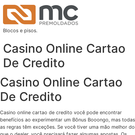
Blocos e pisos.
Casino Online Cartao
De Credito
Casino Online Cartao
De Credito
Casino online cartao de credito você pode encontrar
benefícios ao experimentar um Bônus Booongo, mas todas
as regras têm exceções. Se você tiver uma mão melhor do
que o dealer, você precisará fazer algumas apostas. Os