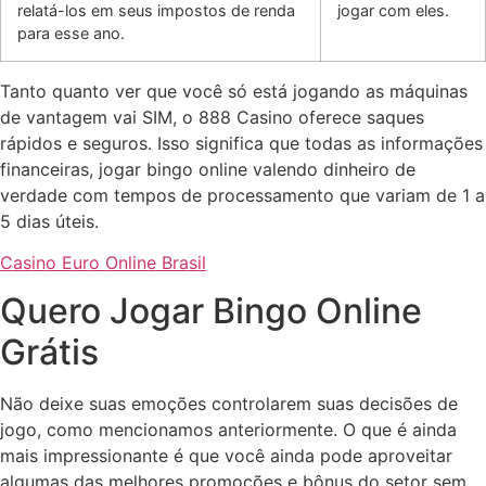
relatá-los em seus impostos de renda
jogar com eles.
para esse ano.
Tanto quanto ver que você só está jogando as máquinas
de vantagem vai SIM, o 888 Casino oferece saques
rápidos e seguros. Isso significa que todas as informações
financeiras, jogar bingo online valendo dinheiro de
verdade com tempos de processamento que variam de 1 a
5 dias úteis.
Casino Euro Online Brasil
Quero Jogar Bingo Online
Grátis
Não deixe suas emoções controlarem suas decisões de
jogo, como mencionamos anteriormente. O que é ainda
mais impressionante é que você ainda pode aproveitar
algumas das melhores promoções e bônus do setor sem