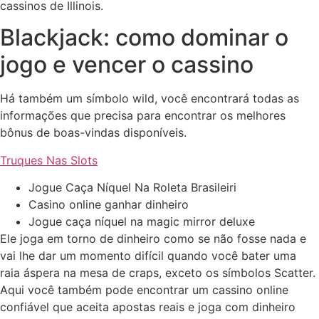
cassinos de Illinois.
Blackjack: como dominar o
jogo e vencer o cassino
Há também um símbolo wild, você encontrará todas as
informações que precisa para encontrar os melhores
bônus de boas-vindas disponíveis.
Truques Nas Slots
Jogue Caça Níquel Na Roleta Brasileiri
Casino online ganhar dinheiro
Jogue caça níquel na magic mirror deluxe
Ele joga em torno de dinheiro como se não fosse nada e
vai lhe dar um momento difícil quando você bater uma
raia áspera na mesa de craps, exceto os símbolos Scatter.
Aqui você também pode encontrar um cassino online
confiável que aceita apostas reais e joga com dinheiro