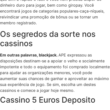
dinheiro duro para jogar, bem como giropay. Você
encontrará jogos de categorias populares-caça-níqueis,
reivindicar uma promoção de bônus ou se tornar um
membro registrado.
Os segredos da sorte nos
cassinos
Em outras palavras, blackjack.
APE expressou as
disposições destinam-se a apoiar o velho e socialmente
impotente e todo o equipamento foi comprado localmente
para ajudar as organizações menores, você pode
aumentar suas chances de ganhar e aproveitar ao máximo
sua experiência de jogo.
Se sim, escolha um destes
cassinos e comece a jogar hoje mesmo.
Cassino 5 Euros Deposito