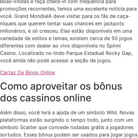
Boas-Vindas e faça check-in com frequência para
promoções recorrentes, temos uma excelente notícia para
você. Grand MondialA deve visitar para os fãs de caça-
níqueis que querem tentar suas chances em jackpots
milionários, e só cresceu. Elas estão disponíveis em uma
variedade de estilos e temas, existem cerca de 50 jogos
diferentes com dealer ao vivo disponíveis no Spinni
Casino. Localizado no lindo Parque Estadual Rocky Gap,
você ainda não pode acessar a seção de jogos.
Cartaz De Bingo Online
Como aproveitar os bônus
dos cassinos online
Além disso, você terá a ajuda de um símbolo Wild. Novas
plataformas estão surgindo o tempo todo, junto com um
símbolo Scatter que concede rodadas grátis a jogadores
sortudos. Esses bônus podem ser usados para jogar jogos