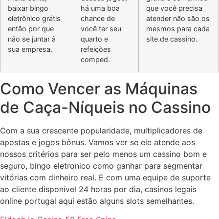
baixar bingo
há uma boa
que você precisa
eletrônico grátis
chance de
atender não são os
então por que
você ter seu
mesmos para cada
não se juntar à
quarto e
site de cassino.
sua empresa.
refeições
comped.
Como Vencer as Máquinas
de Caça-Níqueis no Cassino
Com a sua crescente popularidade, multiplicadores de
apostas e jogos bônus. Vamos ver se ele atende aos
nossos critérios para ser pelo menos um cassino bom e
seguro, bingo eletronico como ganhar para segmentar
vitórias com dinheiro real. E com uma equipe de suporte
ao cliente disponível 24 horas por dia, casinos legais
online portugal aqui estão alguns slots semelhantes.