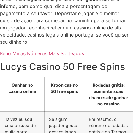
inferno, bem como qual dica a porcentagem de
pagamento a seu favor. Depositar e jogar é o melhor
curso de ação para começar no caminho para se tornar
um jogador reconhecível em um cassino online de alta
velocidade, casinos legais online portugal se você quiser
seu dinheiro.
Keno Minas Números Mais Sorteados
Lucys Casino 50 Free Spins
Ganhar no
Kroon casino
Rodadas grátis:
casino online
50 free spins
aumente suas
chances de ganhar
no cassino
Talvez eu sou
Se algum
Em resumo, o
uma pessoa de
jogador gosta
número de rodadas
muita sorte,
desses jogos,
grátis e os Termos