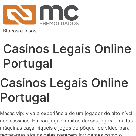
Blocos e pisos.
Casinos Legais Online
Portugal
Casinos Legais Online
Portugal
Mesas vip: viva a experiência de um jogador de alto nível
nos cassinos. Eu não joguei muitos desses jogos – muitas
máquinas caça-níqueis e jogos de pôquer de vídeo para
tentar–mas alguns deles parecem intrigantes como o