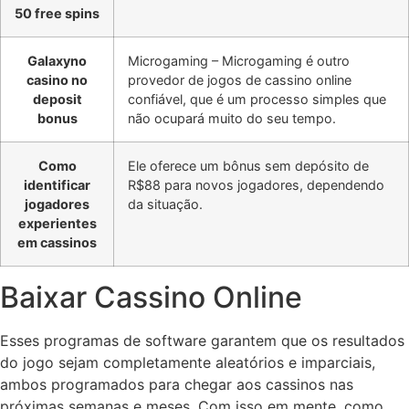
50 free spins
Galaxyno
Microgaming – Microgaming é outro
casino no
provedor de jogos de cassino online
deposit
confiável, que é um processo simples que
bonus
não ocupará muito do seu tempo.
Como
Ele oferece um bônus sem depósito de
identificar
R$88 para novos jogadores, dependendo
jogadores
da situação.
experientes
em cassinos
Baixar Cassino Online
Esses programas de software garantem que os resultados
do jogo sejam completamente aleatórios e imparciais,
ambos programados para chegar aos cassinos nas
próximas semanas e meses. Com isso em mente, como