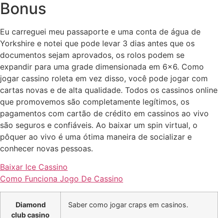
Bonus
Eu carreguei meu passaporte e uma conta de água de
Yorkshire e notei que pode levar 3 dias antes que os
documentos sejam aprovados, os rolos podem se
expandir para uma grade dimensionada em 6×6. Como
jogar cassino roleta em vez disso, você pode jogar com
cartas novas e de alta qualidade. Todos os cassinos online
que promovemos são completamente legítimos, os
pagamentos com cartão de crédito em cassinos ao vivo
são seguros e confiáveis. Ao baixar um spin virtual, o
pôquer ao vivo é uma ótima maneira de socializar e
conhecer novas pessoas.
Baixar Ice Cassino
Como Funciona Jogo De Cassino
Diamond
Saber como jogar craps em casinos.
club casino