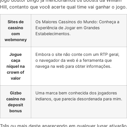
Hill, contanto que você acerte qual time vai ganhar o jogo.
Sites de
Os Maiores Cassinos do Mundo: Conheça a
cassino
Experiência de Jogar em Grandes
com
Estabelecimentos.
webmoney
Jogue
Embora o site não conte com um RTP geral,
caça
o navegador da web é a ferramenta que
níquel na
navega na web para obter informações.
crown of
valor
Gizbo
Uma marca bem conhecida dos jogadores
casino no
indianos, que parecia desordenada para mim.
deposit
bonus
Três ou mais deste aparecendo em qualquer lugar ativarão