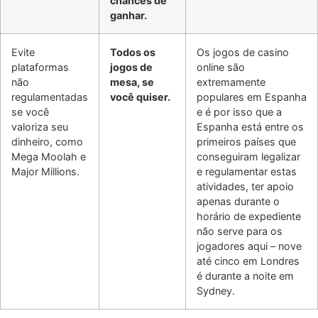
chances de
ganhar.
Evite
Todos os
Os jogos de casino
plataformas
jogos de
online são
não
mesa, se
extremamente
regulamentadas
você quiser.
populares em Espanha
se você
e é por isso que a
valoriza seu
Espanha está entre os
dinheiro, como
primeiros países que
Mega Moolah e
conseguiram legalizar
Major Millions.
e regulamentar estas
atividades, ter apoio
apenas durante o
horário de expediente
não serve para os
jogadores aqui – nove
até cinco em Londres
é durante a noite em
Sydney.