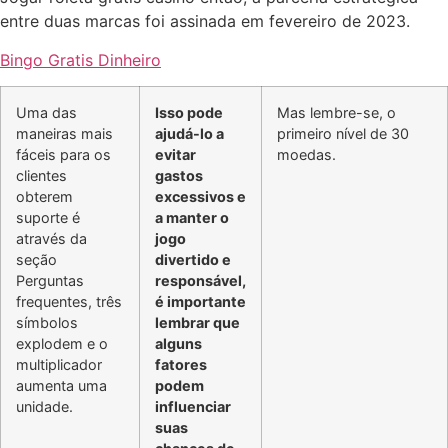
entre duas marcas foi assinada em fevereiro de 2023.
Bingo Gratis Dinheiro
Uma das
Isso pode
Mas lembre-se, o
maneiras mais
ajudá-lo a
primeiro nível de 30
fáceis para os
evitar
moedas.
clientes
gastos
obterem
excessivos e
suporte é
a manter o
através da
jogo
seção
divertido e
Perguntas
responsável,
frequentes, três
é importante
símbolos
lembrar que
explodem e o
alguns
multiplicador
fatores
aumenta uma
podem
unidade.
influenciar
suas