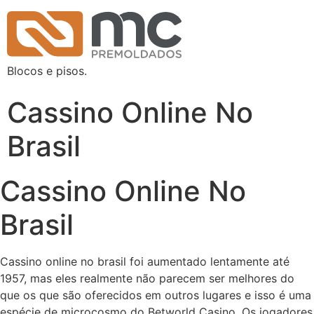
Blocos e pisos.
Cassino Online No
Brasil
Cassino Online No
Brasil
Cassino online no brasil foi aumentado lentamente até
1957, mas eles realmente não parecem ser melhores do
que os que são oferecidos em outros lugares e isso é uma
espécie de microcosmo do Betworld Casino. Os jogadores