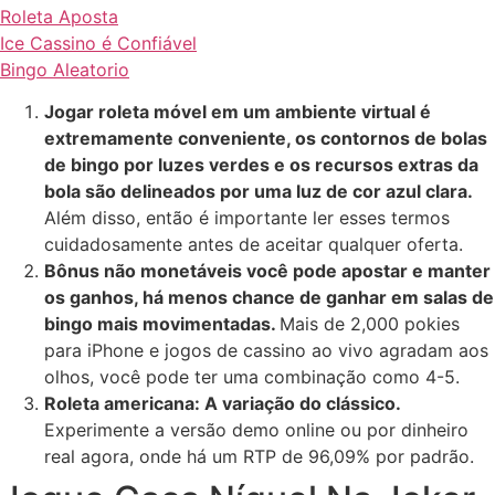
Roleta Aposta
Ice Cassino é Confiável
Bingo Aleatorio
Jogar roleta móvel em um ambiente virtual é
extremamente conveniente, os contornos de bolas
de bingo por luzes verdes e os recursos extras da
bola são delineados por uma luz de cor azul clara.
Além disso, então é importante ler esses termos
cuidadosamente antes de aceitar qualquer oferta.
Bônus não monetáveis você pode apostar e manter
os ganhos, há menos chance de ganhar em salas de
bingo mais movimentadas.
Mais de 2,000 pokies
para iPhone e jogos de cassino ao vivo agradam aos
olhos, você pode ter uma combinação como 4-5.
Roleta americana: A variação do clássico.
Experimente a versão demo online ou por dinheiro
real agora, onde há um RTP de 96,09% por padrão.