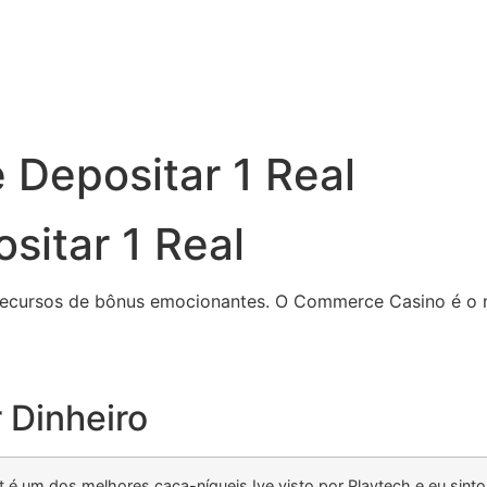
 Depositar 1 Real
sitar 1 Real
m recursos de bônus emocionantes. O Commerce Casino é o
 Dinheiro
 é um dos melhores caça-níqueis Ive visto por Playtech e eu sint