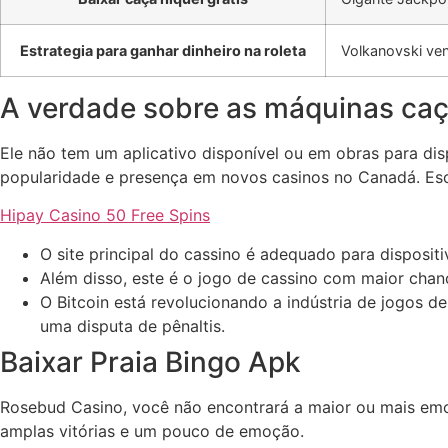
Estrategia para ganhar dinheiro na roleta
Volkanovski ven
A verdade sobre as máquinas caç
Ele não tem um aplicativo disponível ou em obras para di
popularidade e presença em novos casinos no Canadá. Esc
Hipay Casino 50 Free Spins
O site principal do cassino é adequado para disposit
Além disso, este é o jogo de cassino com maior chan
O Bitcoin está revolucionando a indústria de jogos d
uma disputa de pênaltis.
Baixar Praia Bingo Apk
Rosebud Casino, você não encontrará a maior ou mais emoc
amplas vitórias e um pouco de emoção.