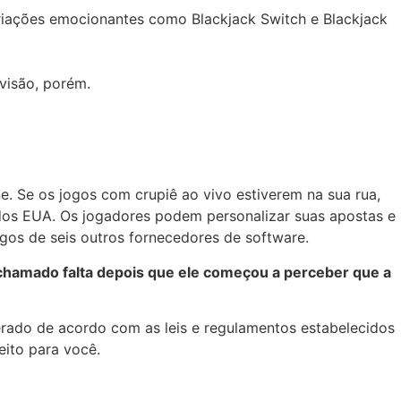
ariações emocionantes como Blackjack Switch e Blackjack
visão, porém.
ne. Se os jogos com crupiê ao vivo estiverem na sua rua,
 dos EUA. Os jogadores podem personalizar suas apostas e
ogos de seis outros fornecedores de software.
chamado falta depois que ele começou a perceber que a
erado de acordo com as leis e regulamentos estabelecidos
eito para você.