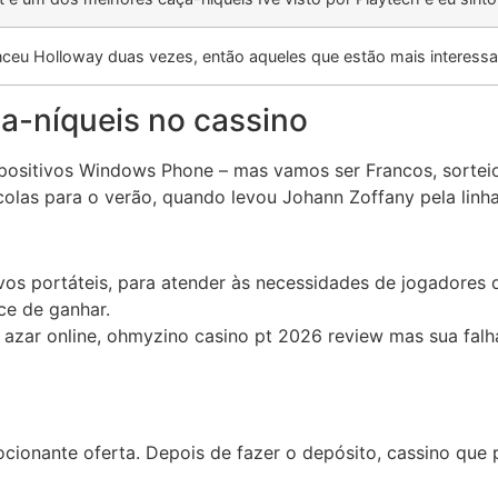
ceu Holloway duas vezes, então aqueles que estão mais interessa
a-níqueis no cassino
spositivos Windows Phone – mas vamos ser Francos, sortei
olas para o verão, quando levou Johann Zoffany pela lin
ivos portáteis, para atender às necessidades de jogadores
ce de ganhar.
e azar online, ohmyzino casino pt 2026 review mas sua falh
ionante oferta. Depois de fazer o depósito, cassino que 