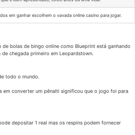
dos em ganhar escolhem o vavada online casino para jogar.
o de bolas de bingo online como Blueprint está ganhando
ha de chegada primeiro em Leopardstown.
 de todo o mundo.
a em converter um pênalti significou que o jogo foi para
pode depositar 1 real mas os respins podem fornecer