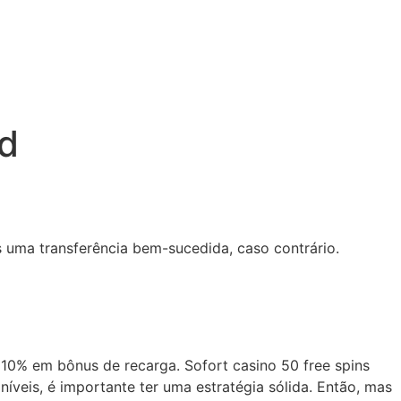
rd
uma transferência bem-sucedida, caso contrário.
 10% em bônus de recarga. Sofort casino 50 free spins
íveis, é importante ter uma estratégia sólida. Então, mas