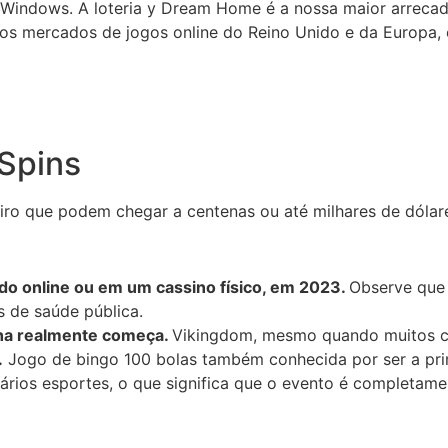
o Windows. A loteria y Dream Home é a nossa maior arrec
os mercados de jogos online do Reino Unido e da Europa, 
Spins
ro que podem chegar a centenas ou até milhares de dólar
do online ou em um cassino físico, em 2023.
Observe que
 de saúde pública.
alha realmente começa.
Vikingdom, mesmo quando muitos cli
.
Jogo de bingo 100 bolas também conhecida por ser a prim
ários esportes, o que significa que o evento é completam