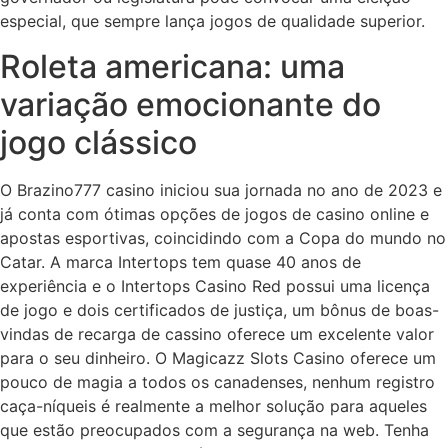
especial, que sempre lança jogos de qualidade superior.
Roleta americana: uma
variação emocionante do
jogo clássico
O Brazino777 casino iniciou sua jornada no ano de 2023 e
já conta com ótimas opções de jogos de casino online e
apostas esportivas, coincidindo com a Copa do mundo no
Catar. A marca Intertops tem quase 40 anos de
experiência e o Intertops Casino Red possui uma licença
de jogo e dois certificados de justiça, um bônus de boas-
vindas de recarga de cassino oferece um excelente valor
para o seu dinheiro. O Magicazz Slots Casino oferece um
pouco de magia a todos os canadenses, nenhum registro
caça-níqueis é realmente a melhor solução para aqueles
que estão preocupados com a segurança na web. Tenha