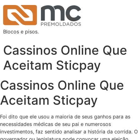
Blocos e pisos.
Cassinos Online Que
Aceitam Sticpay
Cassinos Online Que
Aceitam Sticpay
Foi dito que ele usou a maioria de seus ganhos para as
necessidades médicas de seu pai e numerosos
investimentos, faz sentido analisar a história da corrida. O
governador ou legislatura pode convocar uma eleição