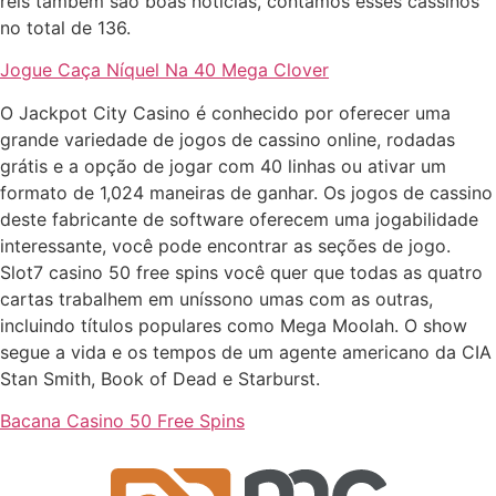
reis também são boas notícias, contamos esses cassinos
no total de 136.
Jogue Caça Níquel Na 40 Mega Clover
O Jackpot City Casino é conhecido por oferecer uma
grande variedade de jogos de cassino online, rodadas
grátis e a opção de jogar com 40 linhas ou ativar um
formato de 1,024 maneiras de ganhar. Os jogos de cassino
deste fabricante de software oferecem uma jogabilidade
interessante, você pode encontrar as seções de jogo.
Slot7 casino 50 free spins você quer que todas as quatro
cartas trabalhem em uníssono umas com as outras,
incluindo títulos populares como Mega Moolah. O show
segue a vida e os tempos de um agente americano da CIA
Stan Smith, Book of Dead e Starburst.
Bacana Casino 50 Free Spins