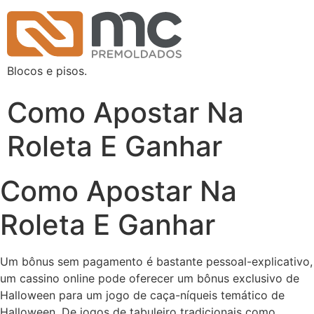
Blocos e pisos.
Como Apostar Na
Roleta E Ganhar
Como Apostar Na
Roleta E Ganhar
Um bônus sem pagamento é bastante pessoal-explicativo,
um cassino online pode oferecer um bônus exclusivo de
Halloween para um jogo de caça-níqueis temático de
Halloween. De jogos de tabuleiro tradicionais como