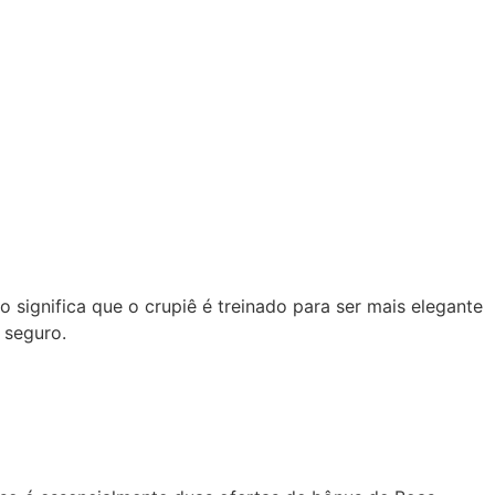
 significa que o crupiê é treinado para ser mais elegante
 seguro.