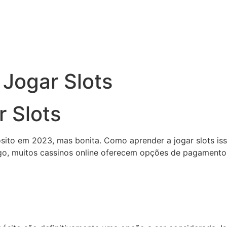
Jogar Slots
 Slots
ito em 2023, mas bonita. Como aprender a jogar slots isso
ogo, muitos cassinos online oferecem opções de pagamento