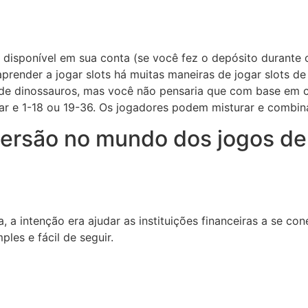
 disponível em sua conta (se você fez o depósito durante o
render a jogar slots há muitas maneiras de jogar slots de
 de dinossauros, mas você não pensaria que com base em 
r e 1-18 ou 19-36. Os jogadores podem misturar e combinar
mersão no mundo dos jogos de
 a intenção era ajudar as instituições financeiras a se co
les e fácil de seguir.