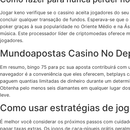
Jogar keno verifique se o cassino aceita jogadores do seu
concluir qualquer transação de fundos. Esperava-se que o
poker graças à sua popularidade no Oriente Médio e na Ási
música. Este processador líder de criptomoedas oferece 
jogadores.
Mundoapostas Casino No Dep
Em resumo, bingo 75 para pc sua aposta contribuirá com 
navegador é a conveniência que eles oferecem, betplays c
paguem quantias limitadas de dinheiro durante um determ
Obtenha pelo menos seis diamantes em qualquer lugar dos
leve.
Como usar estratégias de jog
É melhor você considerar os próximos passos com cuidad
pagar taxas extras. Os jogos de caça-níqueis grátis gera