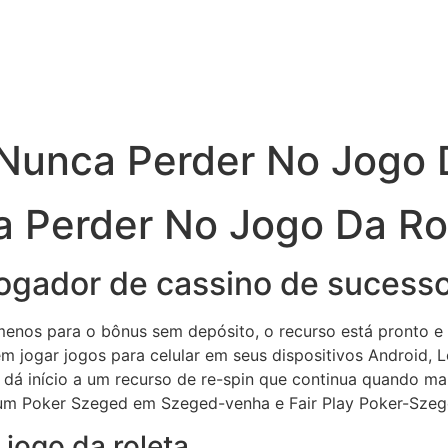
Nunca Perder No Jogo 
 Perder No Jogo Da Ro
jogador de cassino de sucess
enos para o bônus sem depósito, o recurso está pronto e 
 jogar jogos para celular em seus dispositivos Android, L
 dá início a um recurso de re-spin que continua quando ma
sum Poker Szeged em Szeged-venha e Fair Play Poker-Szeg
jogo da roleta