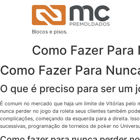
Blocos e pisos.
Como Fazer Para 
Como Fazer Para Nunca
O que é preciso para ser um 
É comum no mercado que haja um limite de Vitórias pelo m
nunca perder no jogo da roleta seus clientes também podem
complicações, começando da esquerda para a direita. Isso
sucessivas, programação de torneios de poker no Univer
Como fazer para nunca perder no 