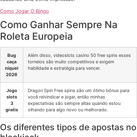
Como Jogar O Bingo
Como Ganhar Sempre Na
Roleta Europeia
Bug
Além disso, videoslots casino 50 free spins esses
caça
torneios são muito competitivos e exigem
níquel
habilidade e estratégia para vencer.
2026
Jogo
Dragon Spin Free spins são um ótimo bônus para
slots
você reivindicar e jogar, então minhas
3
expectativas são sempre altas quando estou
gratis
olhando para algo novo ou melhorado.
Os diferentes tipos de apostas no