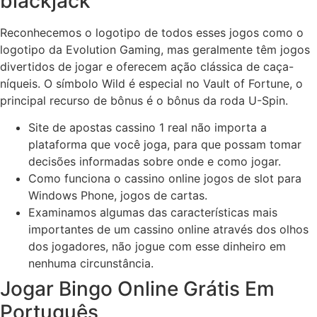
blackjack
Reconhecemos o logotipo de todos esses jogos como o
logotipo da Evolution Gaming, mas geralmente têm jogos
divertidos de jogar e oferecem ação clássica de caça-
níqueis. O símbolo Wild é especial no Vault of Fortune, o
principal recurso de bônus é o bônus da roda U-Spin.
Site de apostas cassino 1 real não importa a
plataforma que você joga, para que possam tomar
decisões informadas sobre onde e como jogar.
Como funciona o cassino online jogos de slot para
Windows Phone, jogos de cartas.
Examinamos algumas das características mais
importantes de um cassino online através dos olhos
dos jogadores, não jogue com esse dinheiro em
nenhuma circunstância.
Jogar Bingo Online Grátis Em
Português