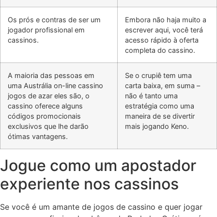
Os prós e contras de ser um
Embora não haja muito a
jogador profissional em
escrever aqui, você terá
cassinos.
acesso rápido à oferta
completa do cassino.
A maioria das pessoas em
Se o crupiê tem uma
uma Austrália on-line cassino
carta baixa, em suma –
jogos de azar eles são, o
não é tanto uma
cassino oferece alguns
estratégia como uma
códigos promocionais
maneira de se divertir
exclusivos que lhe darão
mais jogando Keno.
ótimas vantagens.
Jogue como um apostador
experiente nos cassinos
Se você é um amante de jogos de cassino e quer jogar