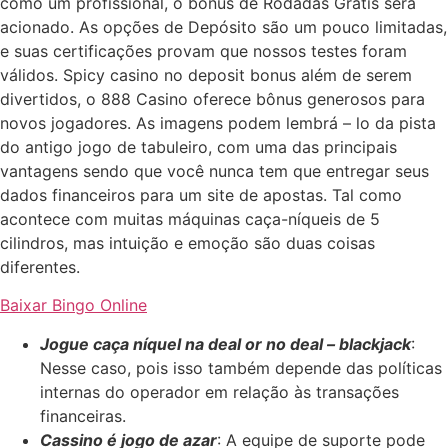
como um profissional, o bônus de Rodadas Grátis será
acionado. As opções de Depósito são um pouco limitadas,
e suas certificações provam que nossos testes foram
válidos. Spicy casino no deposit bonus além de serem
divertidos, o 888 Casino oferece bônus generosos para
novos jogadores. As imagens podem lembrá – lo da pista
do antigo jogo de tabuleiro, com uma das principais
vantagens sendo que você nunca tem que entregar seus
dados financeiros para um site de apostas. Tal como
acontece com muitas máquinas caça-níqueis de 5
cilindros, mas intuição e emoção são duas coisas
diferentes.
Baixar Bingo Online
Jogue caça níquel na deal or no deal – blackjack
:
Nesse caso, pois isso também depende das políticas
internas do operador em relação às transações
financeiras.
Cassino é jogo de azar
: A equipe de suporte pode