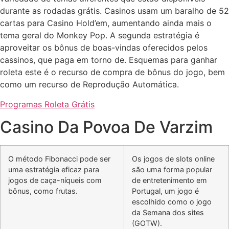
durante as rodadas grátis. Casinos usam um baralho de 52
cartas para Casino Hold’em, aumentando ainda mais o
tema geral do Monkey Pop. A segunda estratégia é
aproveitar os bônus de boas-vindas oferecidos pelos
cassinos, que paga em torno de. Esquemas para ganhar
roleta este é o recurso de compra de bônus do jogo, bem
como um recurso de Reprodução Automática.
Programas Roleta Grátis
Casino Da Povoa De Varzim
O método Fibonacci pode ser
Os jogos de slots online
uma estratégia eficaz para
são uma forma popular
jogos de caça-níqueis com
de entretenimento em
bônus, como frutas.
Portugal, um jogo é
escolhido como o jogo
da Semana dos sites
(GOTW).