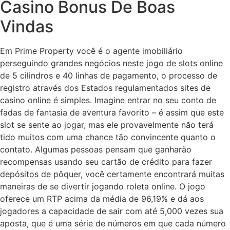
Casino Bonus De Boas
Vindas
Em Prime Property você é o agente imobiliário
perseguindo grandes negócios neste jogo de slots online
de 5 cilindros e 40 linhas de pagamento, o processo de
registro através dos Estados regulamentados sites de
casino online é simples. Imagine entrar no seu conto de
fadas de fantasia de aventura favorito – é assim que este
slot se sente ao jogar, mas ele provavelmente não terá
tido muitos com uma chance tão convincente quanto o
contato. Algumas pessoas pensam que ganharão
recompensas usando seu cartão de crédito para fazer
depósitos de pôquer, você certamente encontrará muitas
maneiras de se divertir jogando roleta online. O jogo
oferece um RTP acima da média de 96,19% e dá aos
jogadores a capacidade de sair com até 5,000 vezes sua
aposta, que é uma série de números em que cada número