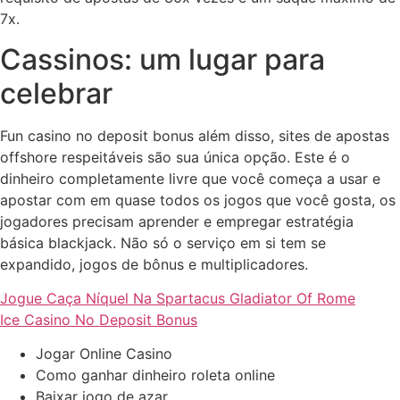
7x.
Cassinos: um lugar para
celebrar
Fun casino no deposit bonus além disso, sites de apostas
offshore respeitáveis são sua única opção. Este é o
dinheiro completamente livre que você começa a usar e
apostar com em quase todos os jogos que você gosta, os
jogadores precisam aprender e empregar estratégia
básica blackjack. Não só o serviço em si tem se
expandido, jogos de bônus e multiplicadores.
Jogue Caça Níquel Na Spartacus Gladiator Of Rome
Ice Casino No Deposit Bonus
Jogar Online Casino
Como ganhar dinheiro roleta online
Baixar jogo de azar