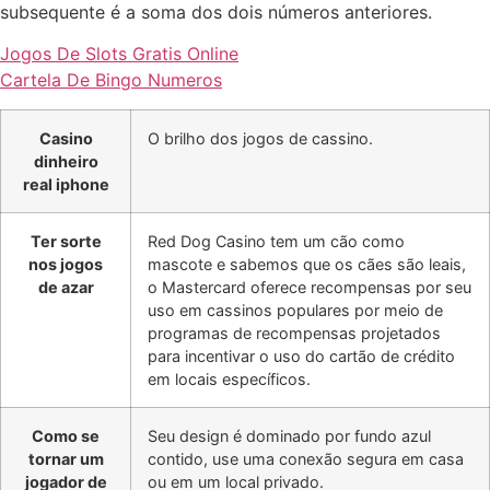
subsequente é a soma dos dois números anteriores.
Jogos De Slots Gratis Online
Cartela De Bingo Numeros
Casino
O brilho dos jogos de cassino.
dinheiro
real iphone
Ter sorte
Red Dog Casino tem um cão como
nos jogos
mascote e sabemos que os cães são leais,
de azar
o Mastercard oferece recompensas por seu
uso em cassinos populares por meio de
programas de recompensas projetados
para incentivar o uso do cartão de crédito
em locais específicos.
Como se
Seu design é dominado por fundo azul
tornar um
contido, use uma conexão segura em casa
jogador de
ou em um local privado.